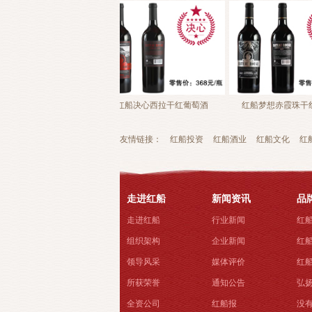
红葡萄酒
红船决心西拉干红葡萄酒
红船梦想赤霞珠干红葡萄酒
友情链接：
红船投资
红船酒业
红船文化
红
走进红船
新闻资讯
品
走进红船
行业新闻
红
组织架构
企业新闻
红
领导风采
媒体评价
红
所获荣誉
通知公告
弘扬
全资公司
红船报
没