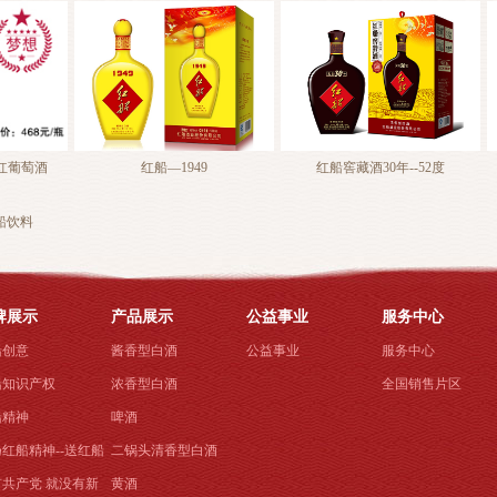
红船—1949
红船窖藏酒30年--52度
红船窖藏酒
船饮料
牌展示
产品展示
公益事业
服务中心
船创意
酱香型白酒
公益事业
服务中心
船知识产权
浓香型白酒
全国销售片区
船精神
啤酒
红船精神--送红船
二锅头清香型白酒
有共产党 就没有新
黄酒