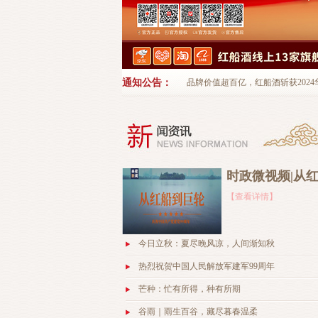
通知公告：
品牌价值超百亿，红船酒斩获2024华樽杯
时政微视频|从
【查看详情】
今日立秋：夏尽晚风凉，人间渐知秋
热烈祝贺中国人民解放军建军99周年
芒种：忙有所得，种有所期
谷雨｜雨生百谷，藏尽暮春温柔